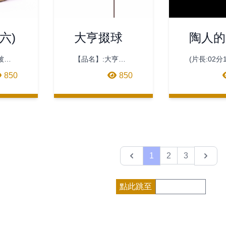
六)
大亨掇球
陶人的
常功課
被私
【品名】:大亨掇
(片長:02分
手作的
珠的
球【泥料】:宜興
850
850
源於日
頂級底曹清【規
度
空輪
格】:18.7*13*11(cm)
又叫五
【容量】:550c.
輪珠的
Previous
Next
1
2
3
點此跳至