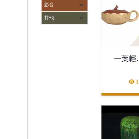
影音
其他
一葉輕
七張組 
1