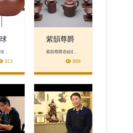
球
紫韻尊爵
壽珍掇
紫韻尊爵壺組⟪紫
:宜興
韻尊爵⟫壺組是林
913
889
【規
靖崧老師於2003
4*13.4(cm)
年發表，發想自台
00
灣烏龍茶藝文化。
台灣人品茗除了
壺︑