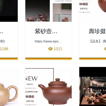
之
紫砂壺工
壽珍掇
藝
藝美術大
3秒)
https://www.epochtimes.com.tw/n465544/
【品名】:
表
師林靖崧
請按連結看原報導
球【泥料】
1196
1011
頂級底曹青
——台灣
格】:18*12.
紫砂工藝
【容量】:6
的開拓者