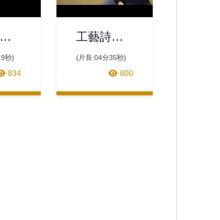
日
工藝詩
：
人：林靖
19秒)
(片長:04分35秒)
溫
崧
834
800