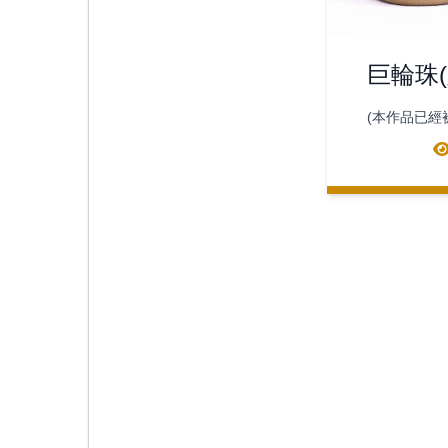
巨輪珠(
(本作品已經
人收藏)巨輪
名稱據說來
本庭院中的
塔，空輪塔
輪塔，和巨
造型非