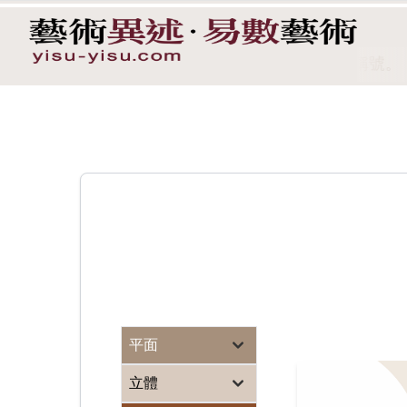
）憑藉一組優秀的作品集榮獲「年度國際風景攝影師」稱號。
平面
立體