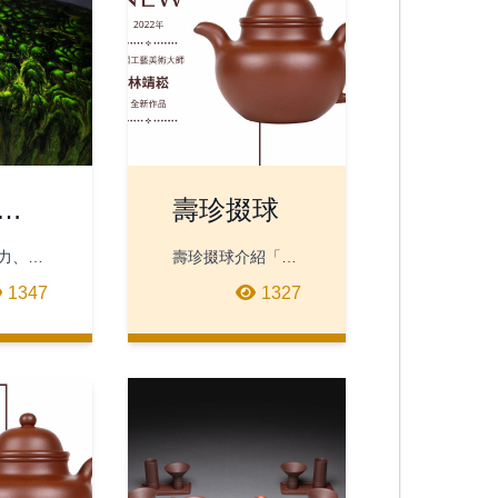
 水
壽珍掇球
( 五
力、承
壽珍掇球介紹「壽
象徵，
珍掇球」是清末民
1347
1327
至百姓
國年間著名紫砂藝
，說明
人程壽珍所做，他
群所賦
在「大亨掇球」與
林靖崧
「友廷掇球」的基
礎上