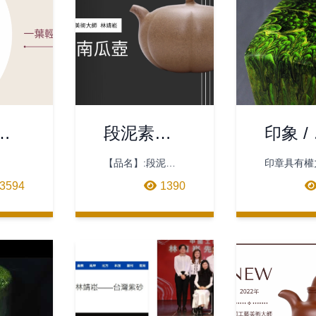
舟(
段泥素心
印象 /
)
南瓜
墨東方
【品名】:段泥素
印章具有權
張組 )
心南瓜壺【泥
諾與認同的
3594
1390
料】:宜興老段泥
從古代帝王
【規
使用的印鑑
格】:11.8*8.6*6.6(cm)
不分階級族
【容量】:20
予的語彙。
老師