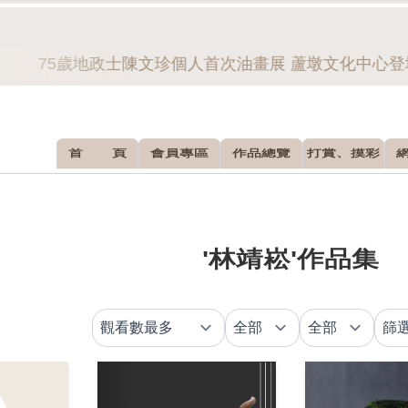
75歲地政士陳文珍個人首次油畫展 蘆墩文化中心登場
首 頁
會員專區
作品總覽
打賞、摸彩
'林靖崧'作品集