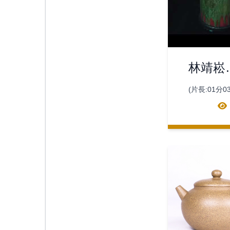
林靖崧
琺瑯陶
(片長:01分0
作品發