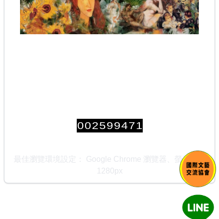
0
0
2
5
9
9
4
7
1
最佳瀏覽環境設定： Google Chrome 瀏覽器、螢幕寬度
1280px