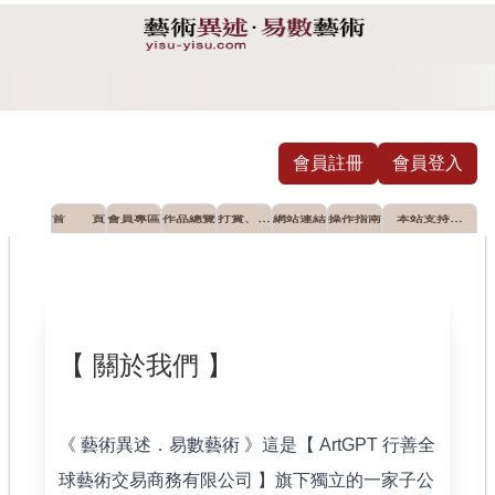
會員註冊
會員登入
首 頁
會員專區
作品總覽
打賞、摸
網站連結
操作指南
本站支持推
彩
薦之公益單
位
【 關於我們 】
《 藝術異述．易數藝術 》這是【 ArtGPT 行善全
球藝術交易商務有限公司 】旗下獨立的一家子公