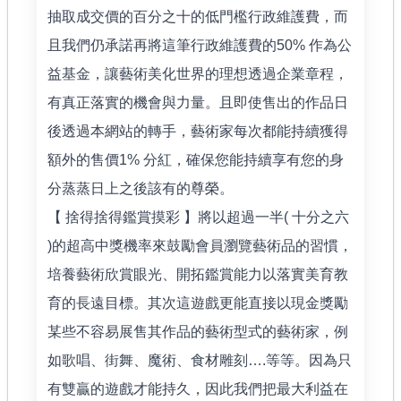
抽取成交價的百分之十的低門檻行政維護費，而
且我們仍承諾再將這筆行政維護費的50% 作為公
益基金，讓藝術美化世界的理想透過企業章程，
有真正落實的機會與力量。且即使售出的作品日
後透過本網站的轉手，藝術家每次都能持續獲得
額外的售價1% 分紅，確保您能持續享有您的身
分蒸蒸日上之後該有的尊榮。
【 捨得捨得鑑賞摸彩 】將以超過一半( 十分之六
)的超高中獎機率來鼓勵會員瀏覽藝術品的習慣，
培養藝術欣賞眼光、開拓鑑賞能力以落實美育教
育的長遠目標。其次這遊戲更能直接以現金獎勵
某些不容易展售其作品的藝術型式的藝術家，例
如歌唱、街舞、魔術、食材雕刻….等等。因為只
有雙贏的遊戲才能持久，因此我們把最大利益在