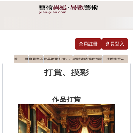
會員註冊
會員登入
首 頁
會員專區
作品總覽
打賞、摸
網站連結
操作指南
本站支持推
彩
薦之公益單
位
打賞、摸彩
作品打賞