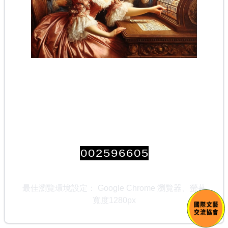
0
0
2
5
9
6
6
0
5
最佳瀏覽環境設定： Google Chrome 瀏覽器、螢幕
寬度1280px