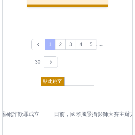
Previous
1
2
3
4
5
......
Next
30
點此跳至
網詐欺罪成立
日前，國際風景攝影師大賽主辦方公布了
獲獎者名單，來自加拿大的安德魯‧米
（Andrew Mielzynski）憑藉一組