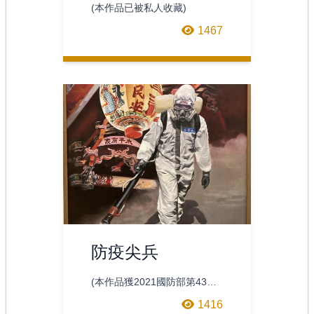
(本作品已被私人收藏)
1467
防疫尖兵
(本作品獲2021國防部第43屆
金環獎油畫類優選)主題：國泰
1416
民安.防疫尖兵創作理念：陸軍