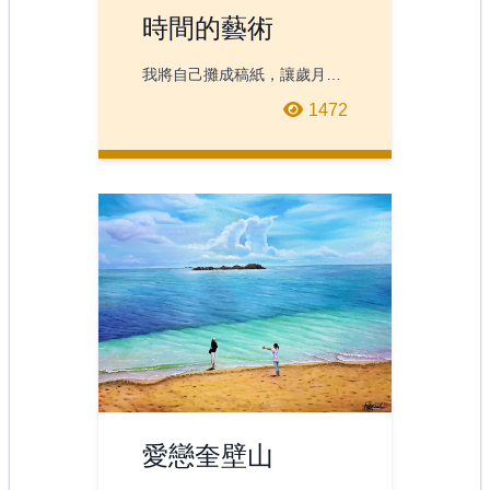
時間的藝術
我將自己攤成稿紙，讓歲月前
來點苔。
1472
愛戀奎壁山