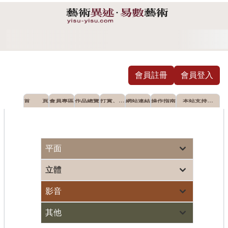
會員註冊
會員登入
首 頁
會員專區
作品總覽
打賞、摸
網站連結
操作指南
本站支持推
彩
薦之公益單
位
油畫展 蘆墩文化中心登場
藝術界世紀大災難落幕 全
平面
立體
影音
其他