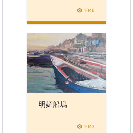
1046
明媚船塢
1043