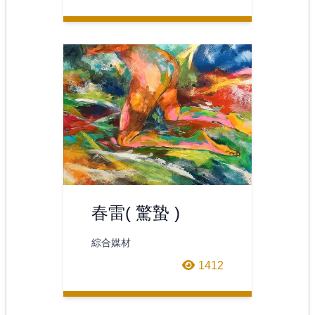
化學兵部隊不
春雷( 驚蟄 )
綜合媒材
1412