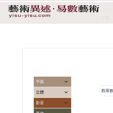
i）憑藉一組優秀的作品集榮獲「年度國際風景攝影師」稱號。
平面
立體
影音