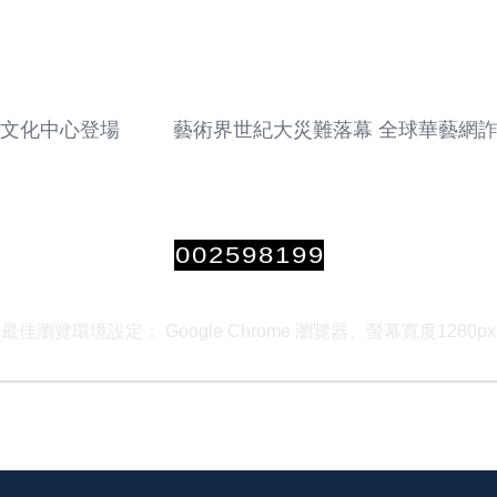
文化中心登場
藝術界世紀大災難落幕 全球華藝網詐
0
0
2
5
9
8
1
9
9
最佳瀏覽環境設定： Google Chrome 瀏覽器、螢幕寬度1280px