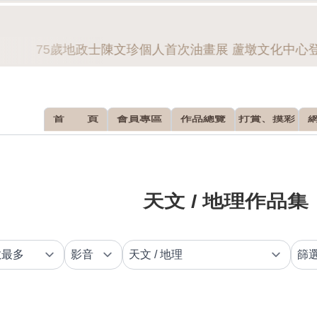
75歲地政士陳文珍個人首次油畫展 蘆墩文化中心登
首 頁
會員專區
作品總覽
打賞、摸彩
天文 / 地理作品集