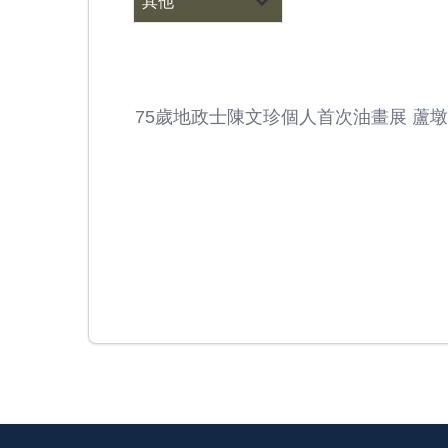
其他
一組優秀的
75歲地政士陳文珍個人首次油畫展 蘆墩