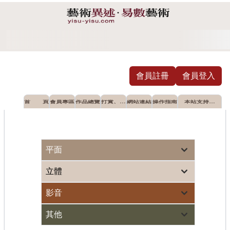
會員註冊
會員登入
首 頁
會員專區
作品總覽
打賞、摸
網站連結
操作指南
本站支持推
彩
薦之公益單
位
個人首次油畫展 蘆墩文化中心登場
藝術界世紀大災
平面
立體
影音
其他